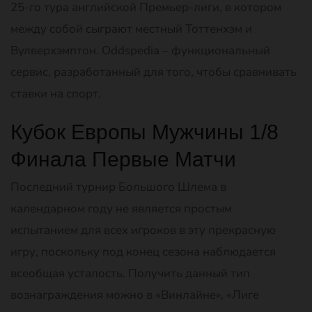
25-го тура английской Премьер-лиги, в котором
между собой сыграют местный Тоттенхэм и
Вулверхэмптон. Oddspedia – функциональный
сервис, разработанный для того, чтобы сравнивать
ставки на спорт.
Кубок Европы Мужчины 1/8
Финала Первые Матчи
Последний турнир Большого Шлема в
календарном году не является простым
испытанием для всех игроков в эту прекрасную
игру, поскольку под конец сезона наблюдается
всеобщая усталость. Получить данный тип
вознаграждения можно в «Винлайне», «Лиге