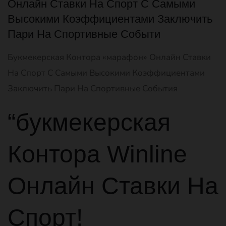
Онлайн Ставки На Спорт С Самыми
Высокими Коэффициентами Заключить
Пари На Спортивные Событи
Букмекерская Контора «марафон» Онлайн Ставки
На Спорт С Самыми Высокими Коэффициентами
Заключить Пари На Спортивные События
“букмекерская
Контора Winline
Онлайн Ставки На
Спорт!