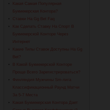
Какая Самая Популярная
Букмекерская Контора?
Ставки На Gg Bet Faq
Как Сделать Ставку На Спорт В
Букмекерской Конторе Через
Интернет
Какие Типы Ставок Доступны На Gg
Bet?
В Какой Букмекерской Конторе
Проще Всего Зарегистрироваться?
Финляндия Мужчины Sm-лига
Классификационный Раунд Матчи
За 5-7 Места
Какая Букмекерская Контора Дает