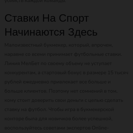
убийств каждой команды.
Ставки На Спорт
Начинаются Здесь
Малоизвестный букмекер, который, впрочем,
наравне со всеми принимает футбольные ставки.
Линия МелБет по своему объему не уступает
конкурентам, а стартовый бонус в размере 15 тысяч
рублей ежедневно привлекает все больше и
больше клиентов. Поэтому нет сомнений в том,
кому стоит доверить свои деньги с целью сделать
ставку на футбол. Чтобы игра в букмекерской
конторе была для новичков более успешной,
воспользуйтесь советами экспертов Online-