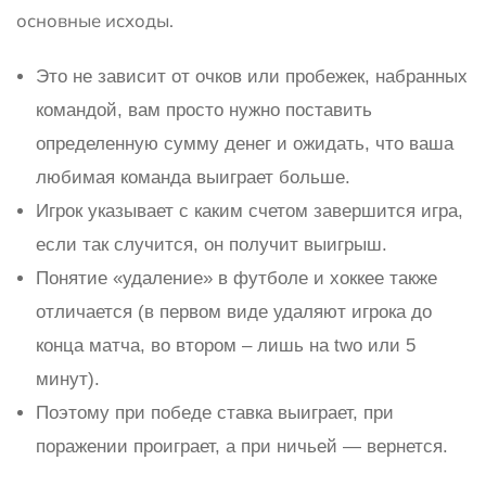
основные исходы.
Это не зависит от очков или пробежек, набранных
командой, вам просто нужно поставить
определенную сумму денег и ожидать, что ваша
любимая команда выиграет больше.
Игрок указывает с каким счетом завершится игра,
если так случится, он получит выигрыш.
Понятие «удаление» в футболе и хоккее также
отличается (в первом виде удаляют игрока до
конца матча, во втором – лишь на two или 5
минут).
Поэтому при победе ставка выиграет, при
поражении проиграет, а при ничьей — вернется.