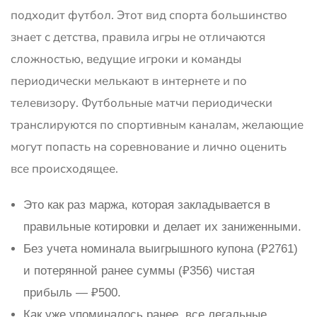
подходит футбол. Этот вид спорта большинство
знает с детства, правила игры не отличаются
сложностью, ведущие игроки и команды
периодически мелькают в интернете и по
телевизору. Футбольные матчи периодически
транслируются по спортивным каналам, желающие
могут попасть на соревнование и лично оценить
все происходящее.
Это как раз маржа, которая закладывается в
правильные котировки и делает их заниженными.
Без учета номинала выигрышного купона (₽2761)
и потерянной ранее суммы (₽356) чистая
прибыль — ₽500.
Как уже упоминалось ранее, все легальные