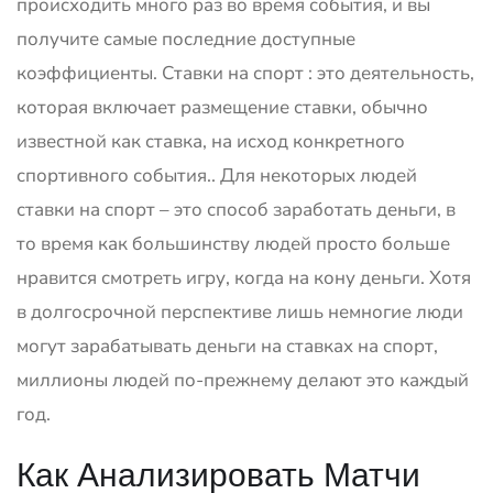
происходить много раз во время события, и вы
получите самые последние доступные
коэффициенты. Ставки на спорт : это деятельность,
которая включает размещение ставки, обычно
известной как ставка, на исход конкретного
спортивного события.. Для некоторых людей
ставки на спорт – это способ заработать деньги, в
то время как большинству людей просто больше
нравится смотреть игру, когда на кону деньги. Хотя
в долгосрочной перспективе лишь немногие люди
могут зарабатывать деньги на ставках на спорт,
миллионы людей по-прежнему делают это каждый
год.
Как Анализировать Матчи