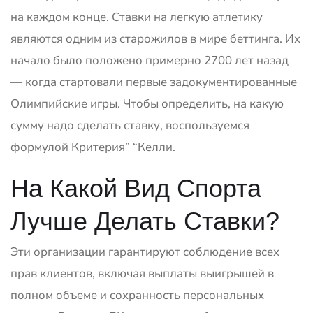
на каждом конце. Ставки на легкую атлетику
являются одним из старожилов в мире беттинга. Их
начало было положено примерно 2700 лет назад
― когда стартовали первые задокументированные
Олимпийские игры. Чтобы определить, на какую
сумму надо сделать ставку, воспользуемся
формулой Критерия” “Келли.
На Какой Вид Спорта
Лучше Делать Ставки?
Эти организации гарантируют соблюдение всех
прав клиентов, включая выплаты выигрышей в
полном объеме и сохранность персональных