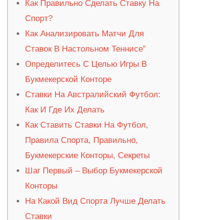
Как Правильно Сделать Ставку На
Спорт?
Как Анализировать Матчи Для
Ставок В Настольном Теннисе”
Определитесь С Целью Игры В
Букмекерской Конторе
Ставки На Австралийский Футбол:
Как И Где Их Делать
Как Ставить Ставки На Футбол,
Правила Спорта, Правильно,
Букмекерские Конторы, Секреты
Шаг Первый – Выбор Букмекерской
Конторы
На Какой Вид Спорта Лучше Делать
Ставки