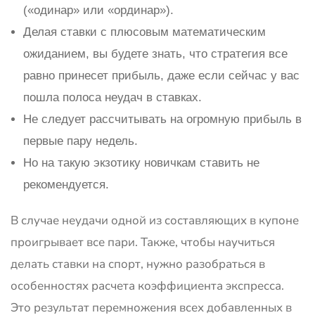
(«одинар» или «ординар»).
Делая ставки с плюсовым математическим
ожиданием, вы будете знать, что стратегия все
равно принесет прибыль, даже если сейчас у вас
пошла полоса неудач в ставках.
Не следует рассчитывать на огромную прибыль в
первые пару недель.
Но на такую экзотику новичкам ставить не
рекомендуется.
В случае неудачи одной из составляющих в купоне
проигрывает все пари. Также, чтобы научиться
делать ставки на спорт, нужно разобраться в
особенностях расчета коэффициента экспресса.
Это результат перемножения всех добавленных в