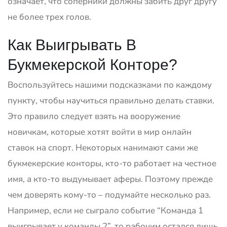
означает, что соперники должны забить друг другу
не более трех голов.
Как Выигрывать В
Букмекерской Конторе?
Воспользуйтесь нашими подсказками по каждому
пункту, чтобы научиться правильно делать ставки.
Это правило следует взять на вооружение
новичкам, которые хотят войти в мир онлайн
ставок на спорт. Некоторых нанимают сами же
букмекерские конторы, кто-то работает на честное
имя, а кто-то выдумывает аферы. Поэтому прежде
чем доверять кому-то – подумайте несколько раз.
Например, если не сыграло событие “Команда 1
выигрывает у команды 2”, то рабочим остался лишь