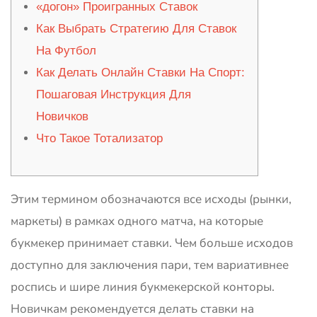
«догон» Проигранных Ставок
Как Выбрать Стратегию Для Ставок
На Футбол
Как Делать Онлайн Ставки На Спорт:
Пошаговая Инструкция Для
Новичков
Что Такое Тотализатор
Этим термином обозначаются все исходы (рынки,
маркеты) в рамках одного матча, на которые
букмекер принимает ставки. Чем больше исходов
доступно для заключения пари, тем вариативнее
роспись и шире линия букмекерской конторы.
Новичкам рекомендуется делать ставки на