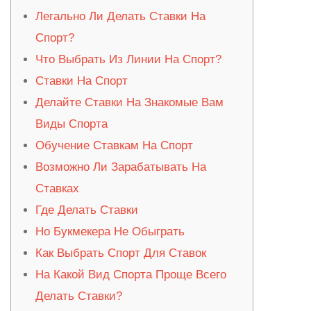
Легально Ли Делать Ставки На
Спорт?
Что Выбрать Из Линии На Спорт?
Ставки На Спорт
Делайте Ставки На Знакомые Вам
Виды Спорта
Обучение Ставкам На Спорт
Возможно Ли Зарабатывать На
Ставках
Где Делать Ставки
Но Букмекера Не Обыграть
Как Выбрать Спорт Для Ставок
На Какой Вид Спорта Проще Всего
Делать Ставки?