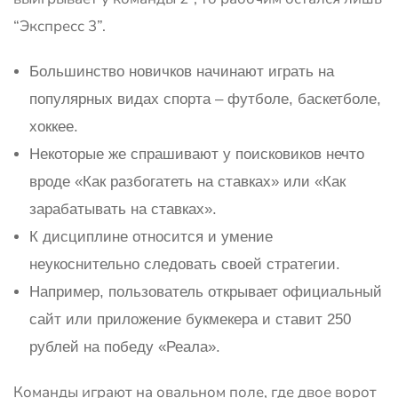
“Экспресс 3”.
Большинство новичков начинают играть на
популярных видах спорта – футболе, баскетболе,
хоккее.
Некоторые же спрашивают у поисковиков нечто
вроде «Как разбогатеть на ставках» или «Как
зарабатывать на ставках».
К дисциплине относится и умение
неукоснительно следовать своей стратегии.
Например, пользователь открывает официальный
сайт или приложение букмекера и ставит 250
рублей на победу «Реала».
Команды играют на овальном поле, где двое ворот