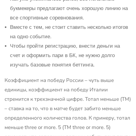
букмекеры предлагают очень хорошую линию на
все спортивные соревнования.
Вместе с тем, не стоит ставить несколько итогов
на одно событие.
Чтобы пройти регистрацию, внести деньги на
счет и оформить пари в БК, не нужно долго
изучать базовые понятия беттинга.
Коэффициент на победу России – чуть выше
единицы, коэффициент на победу Италии
стремится к трехзначной цифре. Тотал меньше (ТМ)
– ставка на то, что в матче будет забито меньше
определенного количества голов. К примеру, тотал
меньше three or more. 5 (ТМ three or more. 5)