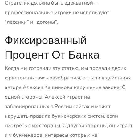
Стратегия должна быть адекватной –
профессиональные игроки не используют
“лесенки” и “догоны”.
Фиксированный
Процент От Банка
Когда мы готовили эту статью, мы порвали двоих
юристов, пытаясь разобраться, есть ли в действиях
автора Алексея Кашникова нарушение закона. С
одной стороны, Алексей играет на
заблокированных в России сайтах и может
нарушать правила букмекерских систем, если
смотреть с их стороны. С другой стороны, он играет
и у букмекеров, интересы которых не