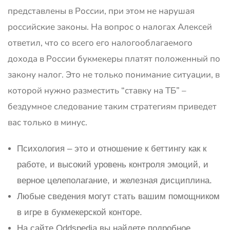
представлены в России, при этом не нарушая
российские законы. На вопрос о налогах Алексей
ответил, что со всего его налогооблагаемого
дохода в России букмекеры платят положенный по
закону налог. Это не только понимание ситуации, в
которой нужно разместить “ставку на ТБ” –
бездумное следование таким стратегиям приведет
вас только в минус.
Психология – это и отношение к беттингу как к
работе, и высокий уровень контроля эмоций, и
верное целеполагание, и железная дисциплина.
Любые сведения могут стать вашим помощником
в игре в букмекерской конторе.
На сайте Oddspedia вы найдете подробное