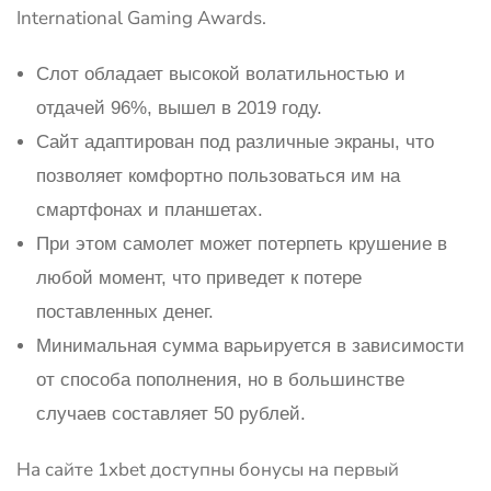
International Gaming Awards.
Слот обладает высокой волатильностью и
отдачей 96%, вышел в 2019 году.
Сайт адаптирован под различные экраны, что
позволяет комфортно пользоваться им на
смартфонах и планшетах.
При этом самолет может потерпеть крушение в
любой момент, что приведет к потере
поставленных денег.
Минимальная сумма варьируется в зависимости
от способа пополнения, но в большинстве
случаев составляет 50 рублей.
На сайте 1xbet доступны бонусы на первый