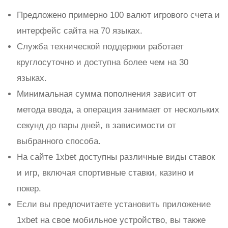
Предложено примерно 100 валют игрового счета и
интерфейс сайта на 70 языках.
Служба технической поддержки работает
круглосуточно и доступна более чем на 30
языках.
Минимальная сумма пополнения зависит от
метода ввода, а операция занимает от нескольких
секунд до пары дней, в зависимости от
выбранного способа.
На сайте 1xbet доступны различные виды ставок
и игр, включая спортивные ставки, казино и
покер.
Если вы предпочитаете установить приложение
1xbet на свое мобильное устройство, вы также