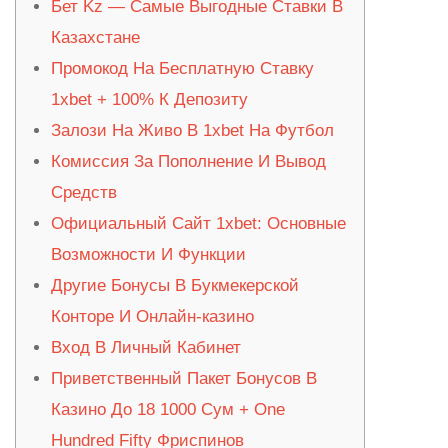
Бет Kz — Самые Выгодные Ставки В
Казахстане
Промокод На Бесплатную Ставку
1xbet + 100% К Депозиту
Залози На Живо В 1xbet На Футбол
Комиссия За Пополнение И Вывод
Средств
Официальный Сайт 1xbet: Основные
Возможности И Функции
Другие Бонусы В Букмекерской
Конторе И Онлайн-казино
Вход В Личный Кабинет
Приветственный Пакет Бонусов В
Казино До 18 1000 Сум + One
Hundred Fifty Фриспинов