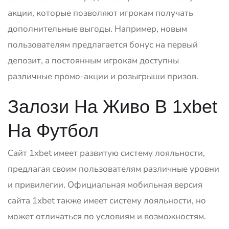
акции, которые позволяют игрокам получать
дополнительные выгоды. Например, новым
пользователям предлагается бонус на первый
депозит, а постоянным игрокам доступны
различные промо-акции и розыгрыши призов.
Залози На Живо В 1xbet
На Футбол
Сайт 1xbet имеет развитую систему лояльности,
предлагая своим пользователям различные уровни
и привилегии. Официальная мобильная версия
сайта 1xbet также имеет систему лояльности, но
может отличаться по условиям и возможностям.