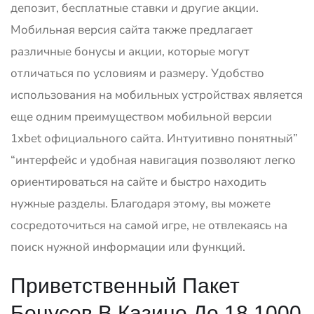
депозит, бесплатные ставки и другие акции.
Мобильная версия сайта также предлагает
различные бонусы и акции, которые могут
отличаться по условиям и размеру. Удобство
использования на мобильных устройствах является
еще одним преимуществом мобильной версии
1xbet официального сайта. Интуитивно понятный”
“интерфейс и удобная навигация позволяют легко
ориентироваться на сайте и быстро находить
нужные разделы. Благодаря этому, вы можете
сосредоточиться на самой игре, не отвлекаясь на
поиск нужной информации или функций.
Приветственный Пакет
Бонусов В Казино До 18 1000