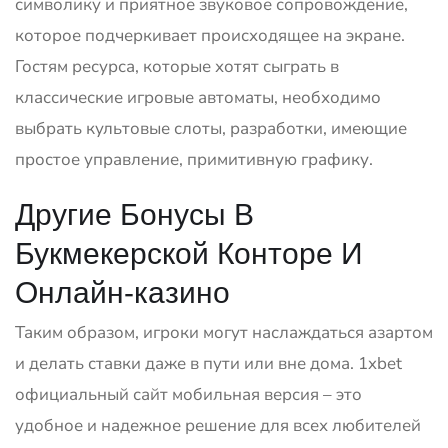
символику и приятное звуковое сопровождение,
которое подчеркивает происходящее на экране.
Гостям ресурса, которые хотят сыграть в
классические игровые автоматы, необходимо
выбрать культовые слоты, разработки, имеющие
простое управление, примитивную графику.
Другие Бонусы В
Букмекерской Конторе И
Онлайн-казино
Таким образом, игроки могут наслаждаться азартом
и делать ставки даже в пути или вне дома. 1xbet
официальный сайт мобильная версия – это
удобное и надежное решение для всех любителей