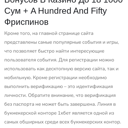
Сум + A Hundred And Fifty
Фриспинов
Кроме того, на главной странице сайта
представлены самые популярные события и игры,
что позволяет быстро найти интересующие
пользователя события. Для регистрации можно
использовать как десктопную версию сайта, так и
мобильную. Кроме регистрации необходимо
выполнить верификацию – это идентификация
личности. Обратите внимание, что верификация
без паспорта не может быть завершена. Линия в
букмекерской конторе 1хбет является одной из
самых обширных среди всех букмекерских контор.