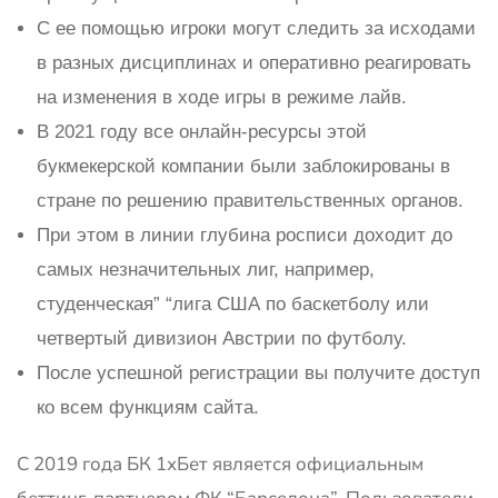
С ее помощью игроки могут следить за исходами
в разных дисциплинах и оперативно реагировать
на изменения в ходе игры в режиме лайв.
В 2021 году все онлайн-ресурсы этой
букмекерской компании были заблокированы в
стране по решению правительственных органов.
При этом в линии глубина росписи доходит до
самых незначительных лиг, например,
студенческая” “лига США по баскетболу или
четвертый дивизион Австрии по футболу.
После успешной регистрации вы получите доступ
ко всем функциям сайта.
С 2019 года БК 1хБет является официальным