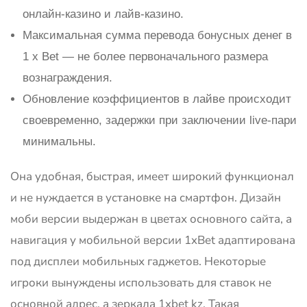
онлайн-казино и лайв-казино.
Максимальная сумма перевода бонусных денег в
1 x Bet — не более первоначального размера
вознаграждения.
Обновление коэффициентов в лайве происходит
своевременно, задержки при заключении live-пари
минимальны.
Она удобная, быстрая, имеет широкий функционал
и не нуждается в установке на смартфон. Дизайн
моби версии выдержан в цветах основного сайта, а
навигация у мобильной версии 1xBet адаптирована
под дисплеи мобильных гаджетов. Некоторые
игроки вынуждены использовать для ставок не
основной адрес, а зеркала 1xbet kz. Такая