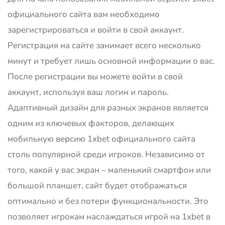
официального сайта вам необходимо
зарегистрироваться и войти в свой аккаунт.
Регистрация на сайте занимает всего несколько
минут и требует лишь основной информации о вас.
После регистрации вы можете войти в свой
аккаунт, используя ваш логин и пароль.
Адаптивный дизайн для разных экранов является
одним из ключевых факторов, делающих
мобильную версию 1xbet официального сайта
столь популярной среди игроков. Независимо от
того, какой у вас экран – маленький смартфон или
большой планшет, сайт будет отображаться
оптимально и без потери функциональности. Это
позволяет игрокам наслаждаться игрой на 1xbet в