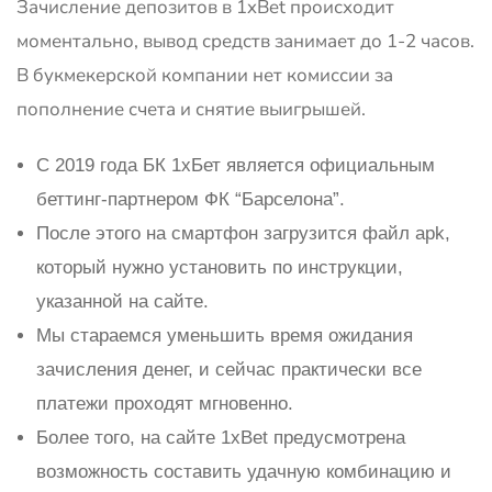
Зачисление депозитов в 1xBet происходит
моментально, вывод средств занимает до 1-2 часов.
В букмекерской компании нет комиссии за
пополнение счета и снятие выигрышей.
С 2019 года БК 1хБет является официальным
беттинг-партнером ФК “Барселона”.
После этого на смартфон загрузится файл apk,
который нужно установить по инструкции,
указанной на сайте.
Мы стараемся уменьшить время ожидания
зачисления денег, и сейчас практически все
платежи проходят мгновенно.
Более того, на сайте 1xBet предусмотрена
возможность составить удачную комбинацию и