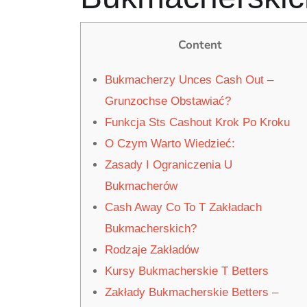
Content
Bukmacherzy Unces Cash Out –
Grunzochse Obstawiać?
Funkcja Sts Cashout Krok Po Kroku
O Czym Warto Wiedzieć:
Zasady I Ograniczenia U
Bukmacherów
Cash Away Co To T Zakładach
Bukmacherskich?
Rodzaje Zakładów
Kursy Bukmacherskie T Betters
Zakłady Bukmacherskie Betters –