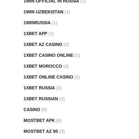
1WIN OFFICIAL IN RUSSIA
(1)
1WIN UZBEKISTAN
(1)
1WINRUSSIA
(1)
1XBET APP
(1)
1XBET AZ CASINO
(2)
1XBET CASINO ONLINE
(1)
1XBET MOROCCO
(2)
1XBET ONLINE CASINO
(1)
1XBET RUSSIA
(2)
1XBET RUSSIAN
(3)
CASINO
(6)
MOSTBET APK
(6)
MOSTBET AZ 90
(3)