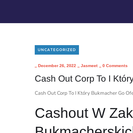
UNCATEGORIZED
_
_
_
December 26, 2022
Jasmeet
0 Comments
Cash Out Corp To I Któ
Cash Out Corp To I Który Bukmacher Go Ofe
Cashout W Zak
Bukmacherskic