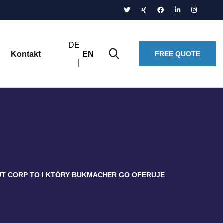
DE
Kontakt
EN
FREE QUOTE
|
T CORP TO I KTÓRY BUKMACHER GO OFERUJE