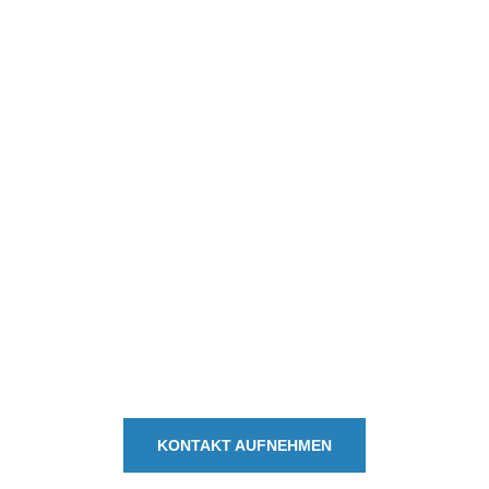
// Treten Sie mit uns direkt in Kontakt. Wir
beantworten Ihre Fragen so schnell wie möglich.
BENÖTIGEN SIE EINE
DIGITALISIERTE
LÖSUNG FÜR IHR
UNTERNEHMEN?
KONTAKT AUFNEHMEN