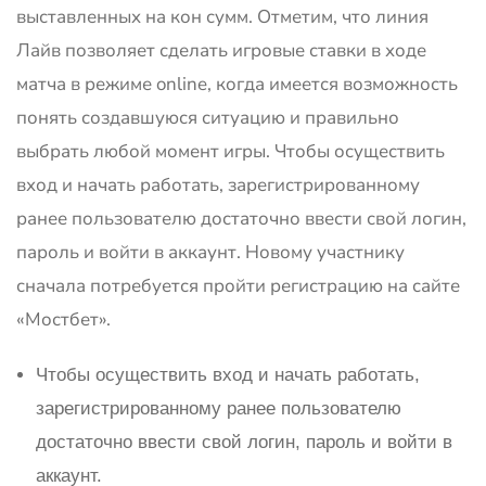
выставленных на кон сумм. Отметим, что линия
Лайв позволяет сделать игровые ставки в ходе
матча в режиме online, когда имеется возможность
понять создавшуюся ситуацию и правильно
выбрать любой момент игры. Чтобы осуществить
вход и начать работать, зарегистрированному
ранее пользователю достаточно ввести свой логин,
пароль и войти в аккаунт. Новому участнику
сначала потребуется пройти регистрацию на сайте
«Мостбет».
Чтобы осуществить вход и начать работать,
зарегистрированному ранее пользователю
достаточно ввести свой логин, пароль и войти в
аккаунт.