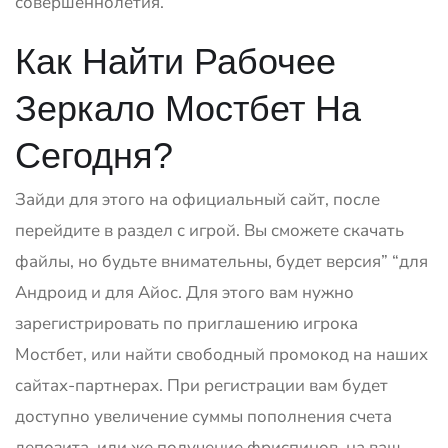
совершеннолетия.
Как Найти Рабочее
Зеркало Мостбет На
Сегодня?
Зайди для этого на официальный сайт, после
перейдите в раздел с игрой. Вы сможете скачать
файлы, но будьте внимательны, будет версия” “для
Андроид и для Айос. Для этого вам нужно
зарегистрировать по приглашению игрока
Мостбет, или найти свободный промокод на наших
сайтах-партнерах. При регистрации вам будет
доступно увеличение суммы пополнения счета
депозита, или же получение фриспинов, на ваш