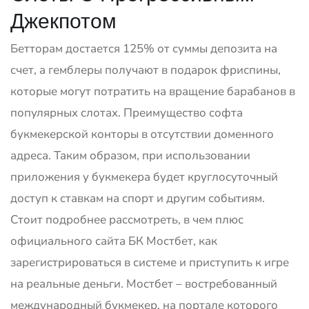
Джекпотом
Бетторам достается 125% от суммы депозита на
счет, а гемблеры получают в подарок фриспины,
которые могут потратить на вращение барабанов в
популярных слотах. Преимущество софта
букмекерской конторы в отсутствии доменного
адреса. Таким образом, при использовании
приложения у букмекера будет круглосуточный
доступ к ставкам на спорт и другим событиям.
Стоит подробнее рассмотреть, в чем плюс
официального сайта БК Мостбет, как
зарегистрироваться в системе и приступить к игре
на реальные деньги. Мостбет – востребованный
международный букмекер, на портале которого