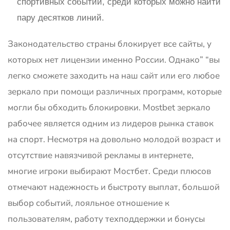
спортивных событий, среди которых можно найти
пару десятков линий.
Законодательство страны блокирует все сайты, у
которых нет лицензии именно России. Однако” “вы
легко сможете заходить на наш сайт или его любое
зеркало при помощи различных программ, которые
могли бы обходить блокировки. Mostbet зеркало
рабочее является одним из лидеров рынка ставок
на спорт. Несмотря на довольно молодой возраст и
отсутствие навязчивой рекламы в интернете,
многие игроки выбирают Мостбет. Среди плюсов
отмечают надежность и быстроту выплат, большой
выбор событий, лояльное отношение к
пользователям, работу техподдержки и бонусы