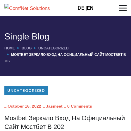
DE |
EN
Single Blog
HOME
BLOG
UNCATEGORIZED
MOSTBET ЗЕРКАЛО ВХОД НА ОФИЦИАЛЬНЫЙ САЙТ МОСТБЕТ В
202
UNCATEGORIZED
_
_
_
October 16, 2022
Jasmeet
0 Comments
Mostbet Зеркало Вход На Официальный
Сайт Мостбет В 202