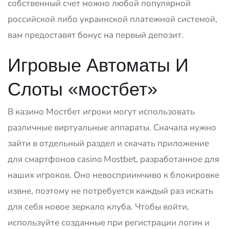
собственный счет можно любой популярной
российской либо украинской платежной системой,
вам предоставят бонус на первый депозит.
Игровые Автоматы И
Слоты «мостбет»
В казино Мостбет игроки могут использовать
различные виртуальные аппараты. Сначала нужно
зайти в отдельный раздел и скачать приложение
для смартфонов casino Mostbet, разработанное для
наших игроков. Оно невосприимчиво к блокировке
извне, поэтому не потребуется каждый раз искать
для себя новое зеркало клуба. Чтобы войти,
используйте созданные при регистрации логин и