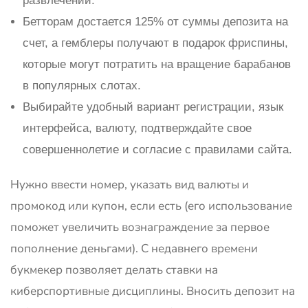
развлечений.
Бетторам достается 125% от суммы депозита на
счет, а гемблеры получают в подарок фриспины,
которые могут потратить на вращение барабанов
в популярных слотах.
Выбирайте удобный вариант регистрации, язык
интерфейса, валюту, подтверждайте свое
совершеннолетие и согласие с правилами сайта.
Нужно ввести номер, указать вид валюты и
промокод или купон, если есть (его использование
поможет увеличить вознаграждение за первое
пополнение деньгами). С недавнего времени
букмекер позволяет делать ставки на
киберспортивные дисциплины. Вносить депозит на