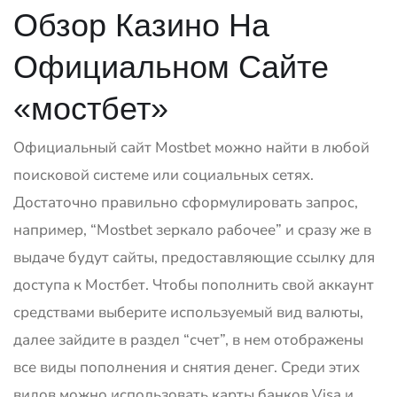
Обзор Казино На
Официальном Сайте
«мостбет»
Официальный сайт Mostbet можно найти в любой
поисковой системе или социальных сетях.
Достаточно правильно сформулировать запрос,
например, “Mostbet зеркало рабочее” и сразу же в
выдаче будут сайты, предоставляющие ссылку для
доступа к Мостбет. Чтобы пополнить свой аккаунт
средствами выберите используемый вид валюты,
далее зайдите в раздел “счет”, в нем отображены
все виды пополнения и снятия денег. Среди этих
видов можно использовать карты банков Visa и