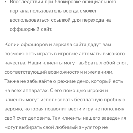
Впоследствии при блокировке официального
портала пользователь всегда сможет
воспользоваться ссылкой для перехода на
оффшорный сайт.
Копии оффшоров и зеркала сайта дадут вам
возможность играть в игровые автоматы высокого
качества. Наши клиенты могут выбрать любой слот,
соответствующий возможностям и желаниям.
Также не забывайте о режиме демо, который есть
на всех аппаратах. С его помощью игроки и
клиенты могут использовать бесплатную пробную
версию, которая позволит вести игру не пополняя
свой счет депозита. Так клиенты нашего заведения
могут выбирать свой любимый эмулятор не