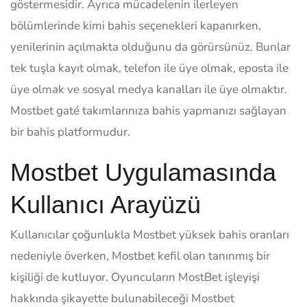
göstermesidir. Ayrıca mücadelenin ilerleyen
bölümlerinde kimi bahis seçenekleri kapanırken,
yenilerinin açılmakta olduğunu da görürsünüz. Bunlar
tek tuşla kayıt olmak, telefon ile üye olmak, eposta ile
üye olmak ve sosyal medya kanalları ile üye olmaktır.
Mostbet gaté takımlarınıza bahis yapmanızı sağlayan
bir bahis platformudur.
Mostbet Uygulamasında
Kullanıcı Arayüzü
Kullanıcılar çoğunlukla Mostbet yüksek bahis oranları
nedeniyle överken, Mostbet kefil olan tanınmış bir
kişiliği de kutluyor. Oyuncuların MostBet işleyişi
hakkında şikayette bulunabileceği Mostbet