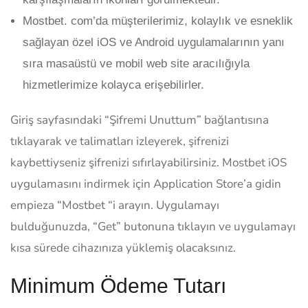
Mostbet. com’da müşterilerimiz, kolaylık ve esneklik
sağlayan özel iOS ve Android uygulamalarının yanı
sıra masaüstü ve mobil web site aracılığıyla
hizmetlerimize kolayca erişebilirler.
Giriş sayfasındaki “Şifremi Unuttum” bağlantısına
tıklayarak ve talimatları izleyerek, şifrenizi
kaybettiyseniz şifrenizi sıfırlayabilirsiniz. Mostbet iOS
uygulamasını indirmek için Application Store’a gidin
empieza “Mostbet “i arayın. Uygulamayı
bulduğunuzda, “Get” butonuna tıklayın ve uygulamayı
kısa sürede cihazınıza yüklemiş olacaksınız.
Minimum Ödeme Tutarı