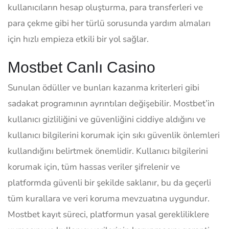
kullanıcıların hesap oluşturma, para transferleri ve
para çekme gibi her türlü sorusunda yardım almaları
için hızlı empieza etkili bir yol sağlar.
Mostbet Canlı Casino
Sunulan ödüller ve bunları kazanma kriterleri gibi
sadakat programının ayrıntıları değişebilir. Mostbet’in
kullanıcı gizliliğini ve güvenliğini ciddiye aldığını ve
kullanıcı bilgilerini korumak için sıkı güvenlik önlemleri
kullandığını belirtmek önemlidir. Kullanıcı bilgilerini
korumak için, tüm hassas veriler şifrelenir ve
platformda güvenli bir şekilde saklanır, bu da geçerli
tüm kurallara ve veri koruma mevzuatına uygundur.
Mostbet kayıt süreci, platformun yasal gerekliliklere