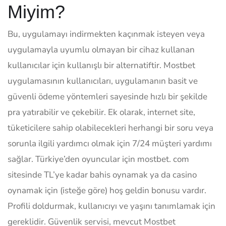
Miyim?
Bu, uygulamayı indirmekten kaçınmak isteyen veya
uygulamayla uyumlu olmayan bir cihaz kullanan
kullanıcılar için kullanışlı bir alternatiftir. Mostbet
uygulamasının kullanıcıları, uygulamanın basit ve
güvenli ödeme yöntemleri sayesinde hızlı bir şekilde
pra yatırabilir ve çekebilir. Ek olarak, internet site,
tüketicilere sahip olabilecekleri herhangi bir soru veya
sorunla ilgili yardımcı olmak için 7/24 müşteri yardımı
sağlar. Türkiye’den oyuncular için mostbet. com
sitesinde TL’ye kadar bahis oynamak ya da casino
oynamak için (isteğe göre) hoş geldin bonusu vardır.
Profili doldurmak, kullanıcıyı ve yaşını tanımlamak için
gereklidir. Güvenlik servisi, mevcut Mostbet