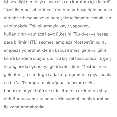
işlevselliği neredeyse aynı olsa da kurulum için kendi”
“özelliklerine sahiptirler. Tüm bunlar hoşgeldin bonusu
almak ve hesabınızdan para çekme fırsatını açmak için
yapılmalıdır. Tek tıklamayla kayıt yaparken,
kullanıcının yalnızca kayıt ülkesini (Türkiye) ve hesap
para birimini (TL) seçmesi empieza Mostbet’in kural
empieza yönetmeliklerini kabul etmesi gerekir. Şifre
kendi kendine oluşturulur ve kişisel hesabınıza ilk giriş
yaptığınızda oyuncuya gönderilecektir. Mostbet yeni
gelenler için sunduğu sadakat programının piyasadaki
en ba?ar?l? program olduğuna inanıyoruz. Bu,
bonusun büyüklüğü ve elde etmenin ne kadar kolay
olduğunun yanı sıra bonus için ayrıntılı bahis kuralları
ile kanıtlanmaktadır.