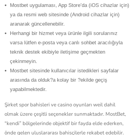
Mostbet uygulaması, App Store’da (iOS cihazlar için)
ya da resmi web sitesinde (Android cihazlar için)
aranarak güncellenebilir.
Herhangi bir hizmet veya ürünle ilgili sorularınız
varsa lütfen e-posta veya canlı sohbet aracılığıyla
teknik destek ekibiyle iletişime geçmekten
çekinmeyin.
Mostbet sitesinde kullanıcılar istedikleri sayfalar
arasında da olduk?a kolay bir ?ekilde geçiş
yapabilmektedir.
Şirket spor bahisleri ve casino oyunları weil dahil
olmak üzere çeşitli seçenekler sunmaktadır. MostBet,
“kendi” bölgelerinde objektif bir fayda elde ederken,
önde gelen uluslararası bahisçilerle rekabet edebilir.