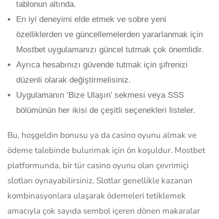
tablonun altında.
En iyi deneyimi elde etmek ve sobre yeni
özelliklerden ve güncellemelerden yararlanmak için
Mostbet uygulamanızı güncel tutmak çok önemlidir.
Ayrıca hesabınızı güvende tutmak için şifrenizi
düzenli olarak değiştirmelisiniz.
Uygulamanın ‘Bize Ulaşın’ sekmesi veya SSS
bölümünün her ikisi de çeşitli seçenekleri listeler.
Bu, hoşgeldin bonusu ya da casino oyunu almak ve
ödeme talebinde bulunmak için ön koşuldur. Mostbet
platformunda, bir tür casino oyunu olan çevrimiçi
slotları oynayabilirsiniz. Slotlar genellikle kazanan
kombinasyonlara ulaşarak ödemeleri tetiklemek
amacıyla çok sayıda sembol içeren dönen makaralar