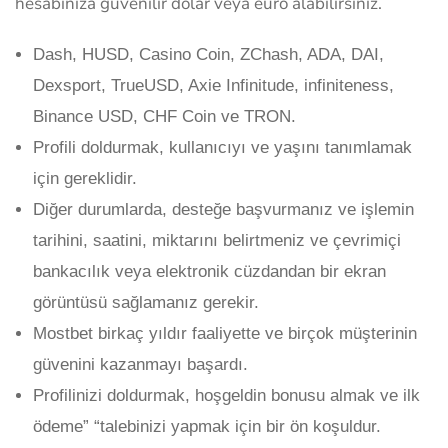
hesabınıza güvenilir dolar veya euro alabilirsiniz.
Dash, HUSD, Casino Coin, ZChash, ADA, DAI,
Dexsport, TrueUSD, Axie Infinitude, infiniteness,
Binance USD, CHF Coin ve TRON.
Profili doldurmak, kullanıcıyı ve yaşını tanımlamak
için gereklidir.
Diğer durumlarda, desteğe başvurmanız ve işlemin
tarihini, saatini, miktarını belirtmeniz ve çevrimiçi
bankacılık veya elektronik cüzdandan bir ekran
görüntüsü sağlamanız gerekir.
Mostbet birkaç yıldır faaliyette ve birçok müşterinin
güvenini kazanmayı başardı.
Profilinizi doldurmak, hoşgeldin bonusu almak ve ilk
ödeme” “talebinizi yapmak için bir ön koşuldur.