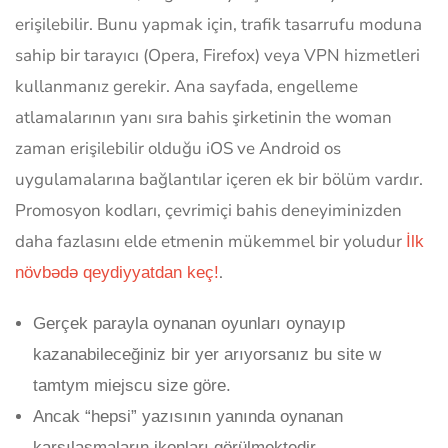
erişilebilir. Bunu yapmak için, trafik tasarrufu moduna
sahip bir tarayıcı (Opera, Firefox) veya VPN hizmetleri
kullanmanız gerekir. Ana sayfada, engelleme
atlamalarının yanı sıra bahis şirketinin the woman
zaman erişilebilir olduğu iOS ve Android os
uygulamalarına bağlantılar içeren ek bir bölüm vardır.
Promosyon kodları, çevrimiçi bahis deneyiminizden
daha fazlasını elde etmenin mükemmel bir yoludur
İlk
.
növbədə qeydiyyatdan keç!
Gerçek parayla oynanan oyunları oynayıp
kazanabileceğiniz bir yer arıyorsanız bu site w
tamtym miejscu size göre.
Ancak “hepsi” yazısının yanında oynanan
karşılaşmaların ikonları görülmektedir.