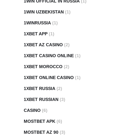
1WIN OFFICIAL IN RUSSIA
(1)
1WIN UZBEKISTAN
(1)
1WINRUSSIA
(1)
1XBET APP
(1)
1XBET AZ CASINO
(2)
1XBET CASINO ONLINE
(1)
1XBET MOROCCO
(2)
1XBET ONLINE CASINO
(1)
1XBET RUSSIA
(2)
1XBET RUSSIAN
(3)
CASINO
(6)
MOSTBET APK
(6)
MOSTBET AZ 90
(3)