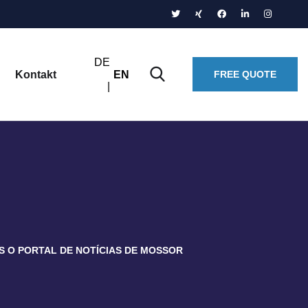
DE
Kontakt
EN
FREE QUOTE
|
S O PORTAL DE NOTÍCIAS DE MOSSOR