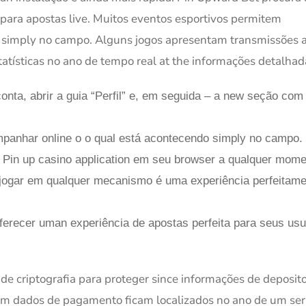
 para apostas live. Muitos eventos esportivos permitem
 simply no campo. Alguns jogos apresentam transmissões a
atísticas no ano de tempo real at the informações detalhad
nta, abrir a guia “Perfil” e, em seguida – a new seção com
panhar online o o qual está acontecendo simply no campo.
do Pin up casino application em seu browser a qualquer mome
 jogar em qualquer mecanismo é uma experiência perfeitam
ferecer uman experiência de apostas perfeita para seus usu
e criptografia para proteger since informações de deposit
em dados de pagamento ficam localizados no ano de um ser