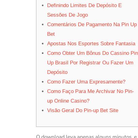
Definindo Limites De Depósito E
Sessões De Jogo
Comentários De Pagamento Na Pin Up
Bet
Apostas Nos Esportes Sobre Fantasia
Como Obter Um Bônus Do Cassino Pin
Up Brasil Por Registrar Ou Fazer Um
Depósito
Como Fazer Uma Expresamente?
Como Faço Para Me Archivar No Pin-
up Online Casino?
Visão Geral Do Pin-up Bet Site
O download leva apenas alguns minutos, e a