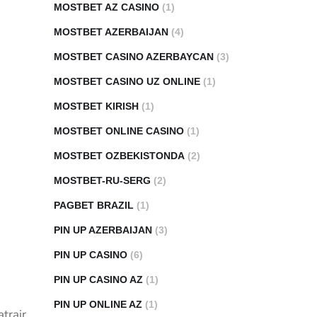
MOSTBET AZ CASINO
(1)
MOSTBET AZERBAIJAN
(4)
MOSTBET CASINO AZERBAYCAN
(3)
MOSTBET CASINO UZ ONLINE
(1)
MOSTBET KIRISH
(1)
MOSTBET ONLINE CASINO
(1)
MOSTBET OZBEKISTONDA
(2)
MOSTBET-RU-SERG
(2)
PAGBET BRAZIL
(1)
PIN UP AZERBAIJAN
(3)
PIN UP CASINO
(6)
PIN UP CASINO AZ
(1)
PIN UP ONLINE AZ
(1)
trair