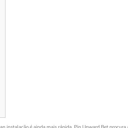
n instalação é ainda mais rápida. Pin Upward Bet procura a