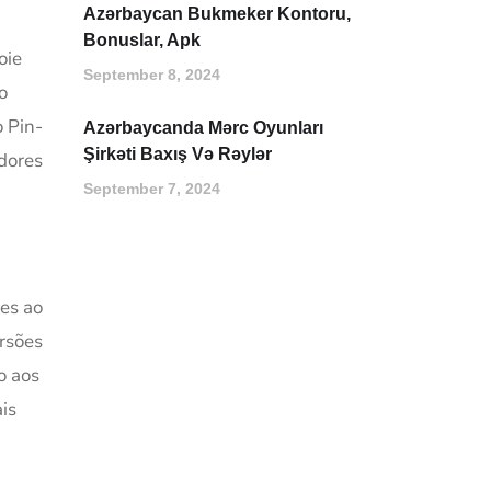
Azərbaycan Bukmeker Kontoru,
Bonuslar, Apk
oie
September 8, 2024
o
o Pin-
Azərbaycanda Mərc Oyunları
Şirkəti Baxış Və Rəylər
dores
September 7, 2024
es ao
ersões
o aos
is