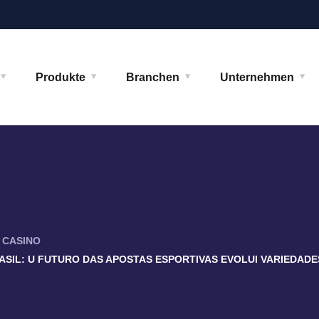
Produkte
Branchen
Unternehmen
P CASINO
ASIL: U FUTURO DAS APOSTAS ESPORTIVAS EVOLUI VARIEDADE