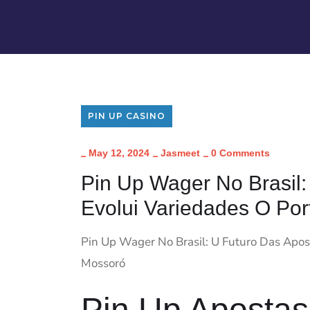
PIN UP CASINO
_
_
_
May 12, 2024
Jasmeet
0 Comments
Pin Up Wager No Brasil:
Evolui Variedades O Por
Pin Up Wager No Brasil: U Futuro Das Apost
Mossoró
Pin Up Apostas 