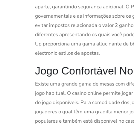
aparte, garantindo segurança adicional. O 
governamentais e as informações sobre os g
evitar impostos relacionada o valor 2 ganh
diferentes apresentando os quais você pode 
Up proporciona uma gama allucinante de bô
electronic estilos de apostas.
Jogo Confortável No 
Existe uma grande gama de mesas com dife
jogo habitual. O casino online permite jog
do jogo disponíveis. Para comodidade dos jo
jogadores o qual têm uma gradilla menor jo
populares e também está disponível no ca