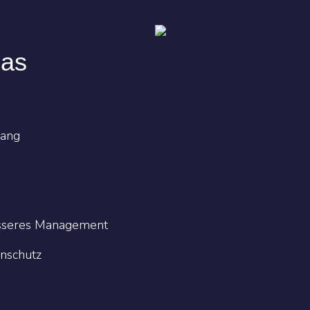
das
fang
esseres Management
nschutz