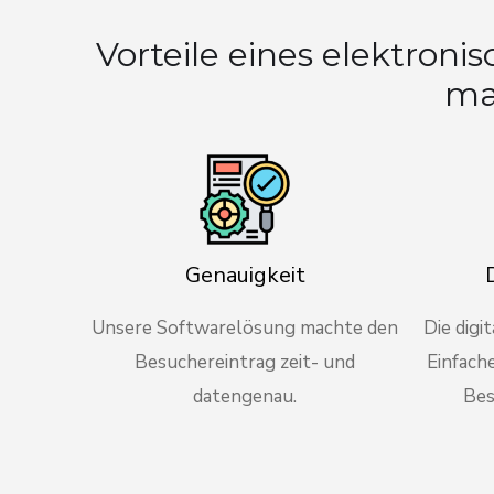
Vorteile eines elektro
ma
Genauigkeit
Unsere Softwarelösung machte den
Die digi
Besuchereintrag zeit- und
Einfach
datengenau.
Bes