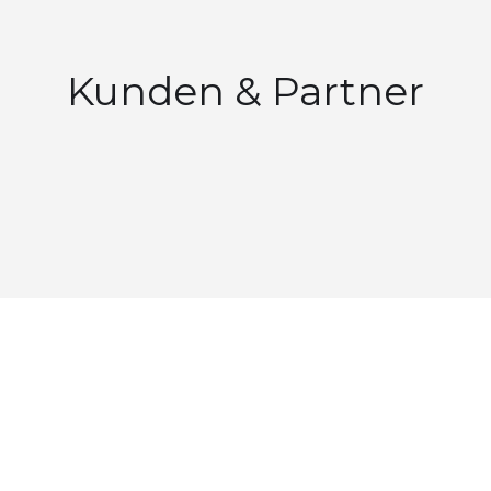
Kunden & Partner
// Treten Sie mit uns direkt in Kontakt. Wir
beantworten Ihre Fragen so schnell wie möglich.
Möchten Sie KLiPR in Ihr