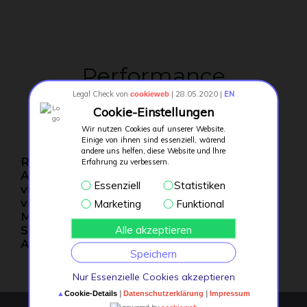
Performance
Legal Check von
| 28.05.2020 |
EN
cookieweb
Measurement &
Cookie-Einstellungen
Competitor Analysis​
Wir nutzen Cookies auf unserer Website.
Einige von ihnen sind essenziell, wärend
andere uns helfen, diese Website und lhre
Regelmäßige Performance-Analyse und
Erfahrung zu verbessern.
Auswertung mit allen textlichen und
Essenziell
Statistiken
visuellen Optimierungen darüber hinaus
verfolgen Sie die Performance Ihrer
Marketing
Funktional
Mitbewerber und steigern Sie Ihre
Alle akzeptieren
Suchrankingspositionen durch parallele
Anpassungen
Speichern
Nur Essenzielle Cookies akzeptieren
▲
|
|
Cookie-Details
Datenschutzerklärung
Impressum