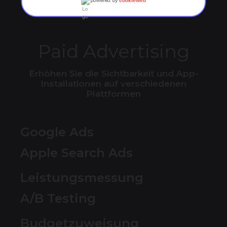
powered by
cookieweb
Paid Advertising
Erhöhen Sie die Sichtbarkeit und App-
Installationen auf verschiedenen
Plattformen
Google Ads
Apple Search Ads
Leistungsmessung
A/B Testing
Budgetzuweisung